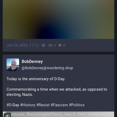
Jun 20, 2026, 11:12
·
·
·
0
0
BobDevney
@
BobDevney@wandering.shop
Today is the anniversary of D-Day.
Commemorating a time when we attacked, as opposed to 
electing, Nazis.
#
D
-Day 
#
History
#
Resist
#
Fascism
#
Politics