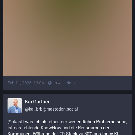
Feb 11, 2026, 13:06
·
·
·
1
0
Kai Gärtner
@
kai_brb@mastodon.social
@
bkastl
 was ich als eines der wesentlichen Probleme sehe, 
ist das fehlende KnowHow und die Ressourcen der 
Kommunen. Während der 
#
D
-Stack zu 80% aus fancy KI-