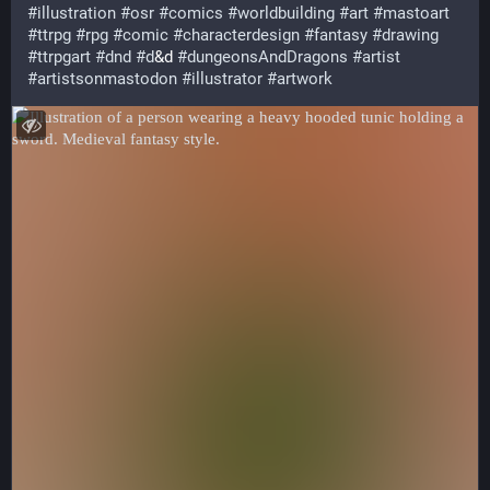
#
illustration
#
osr
#
comics
#
worldbuilding
#
art
#
mastoart
#
ttrpg
#
rpg
#
comic
#
characterdesign
#
fantasy
#
drawing
#
ttrpgart
#
dnd
#
d
&d 
#
dungeonsAndDragons
#
artist
#
artistsonmastodon
#
illustrator
#
artwork