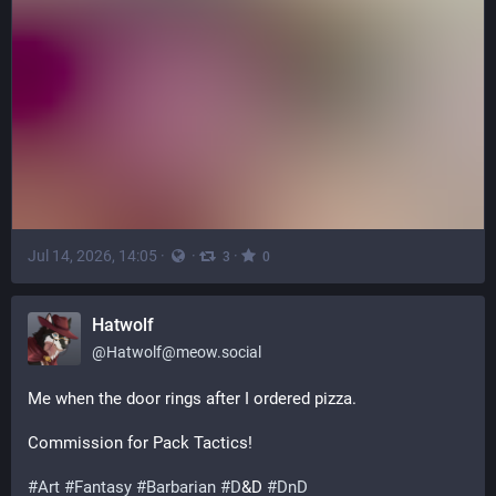
Jul 14, 2026, 14:05
·
·
·
3
0
Hatwolf
@
Hatwolf@meow.social
Me when the door rings after I ordered pizza.
Commission for Pack Tactics!
#
Art
#
Fantasy
#
Barbarian
#
D
&D 
#
DnD