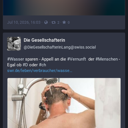
Jul 10, 2026, 16:03
·
·
·
2
0
Die Gesellschafterin
@
DieGesellschafterinLang@swiss.social
#
Wasser
 sparen - Appell an die 
#
Vernunft
  der 
#
Menschen
 - 
Egal ob 
#
D
 oder 
#
ch
swr.de/leben/verbraucher/wasse