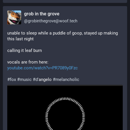
grob in the grove
@
grobinthegrove@woof.tech
unable to sleep while a puddle of goop, stayed up making 
this last night
calling it leaf burn
vocals are from here:
youtube.com/watch?v=PR7089y0Fzc
#
fox
#
music
#
d
'angelo 
#
melancholic