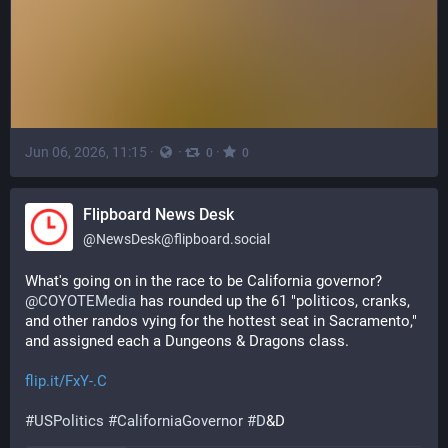
Jun 06, 2026, 11:15
·
·
·
0
0
Flipboard News Desk
@
NewsDesk@flipboard.social
What's going on in the race to be California governor? 
@
COYOTEMedia
 has rounded up the 61 "politicos, cranks, 
and other randos vying for the hottest seat in Sacramento," 
and assigned each a Dungeons & Dragons class.
flip.it/FxY-.C
#
USPolitics
#
CaliforniaGovernor
#
D
&D