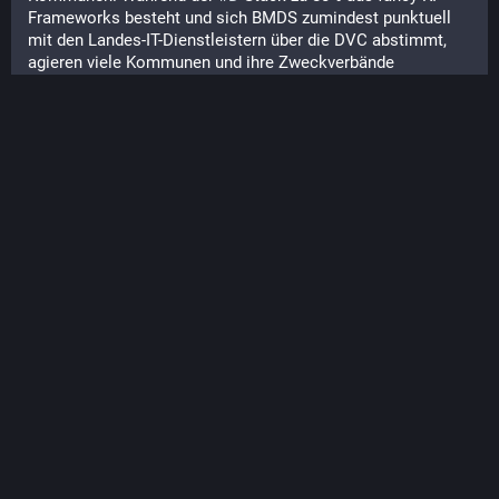
Frameworks besteht und sich BMDS zumindest punktuell 
mit den Landes-IT-Dienstleistern über die DVC abstimmt, 
agieren viele Kommunen und ihre Zweckverbände 
unabhängig und bekommen ihre Fachanwendungen von 
KMU mit Legacy-Software oder von GovTech-Startups aus 
dem Umfeld eines gewissen Vereins (wie diese 
ausgezeichnete Agentic AI Vorstudie)...
Feb 08, 2026, 13:12
·
·
·
0
0
Pamthar
@
Pamthar@mstdn.social
Design of a dragon for a D&D campaign for my friend - meet 
Lizardo the Great Wizardo! 
#
dragon
#
characterdesign
#
d
&d 
#
faerie
#
faeriedragon