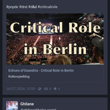
#
pnpde
#
dnd
#
d
&d 
#
criticalrole
Echoes of Exandria - Critical Role in Berlin
Rollenspielblog
Jul 07, 2026, 10:59
·
·
·
0
0
Ghilane