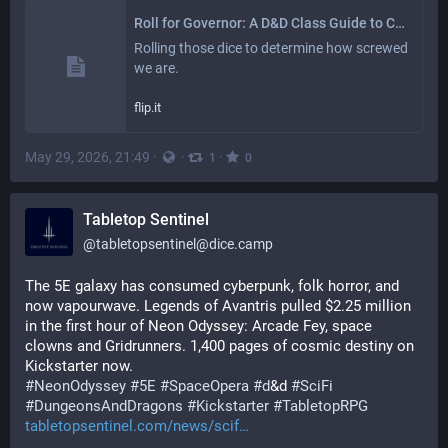
Roll for Governor: A D&D Class Guide to California's Clown Car Election
Rolling those dice to determine how screwed 
we are.
flip.it
May 29, 2026, 21:49
·
·
·
1
0
Tabletop Sentinel
@
tabletopsentinel@dice.camp
The 5E galaxy has consumed cyberpunk, folk horror, and 
now vapourwave. Legends of Avantris pulled $2.25 million 
in the first hour of Neon Odyssey: Arcade Fey, space 
clowns and Gridrunners. 1,400 pages of cosmic destiny on 
Kickstarter now. 
#
NeonOdyssey
#
5E
#
SpaceOpera
#
d
&d 
#
SciFi
#
DungeonsAndDragons
#
Kickstarter
#
TabletopRPG
tabletopsentinel.com/news/scif