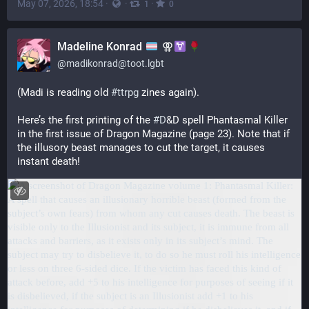
May 07, 2026, 18:54
·
·
·
1
0
Madeline Konrad
⚢
@
madikonrad@toot.lgbt
(Madi is reading old 
#
ttrpg
 zines again). 
Here’s the first printing of the 
#
D
&D spell Phantasmal Killer 
in the first issue of Dragon Magazine (page 23). Note that if 
the illusory beast manages to cut the target, it causes 
instant death!