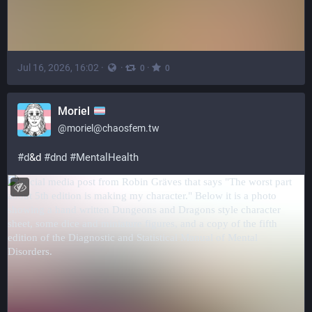
Jul 16, 2026, 16:02
·
·
·
0
0
Moriel
@
moriel@chaosfem.tw
#
d
&d 
#
dnd
#
MentalHealth