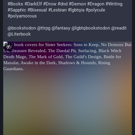
#
Books
#
DarkElf
#
Drow
#
dnd
#
Demon
#
Dragon
#
Writing
#
Sapphic
#
Bisexual
#
Lesbian
#
lgbtqia
#
polycule
#
polyamorous
@
bookstodon
@
ttrpg
@
fantasy
@
lgbtqbookstodon
@
readit
@
Literbook