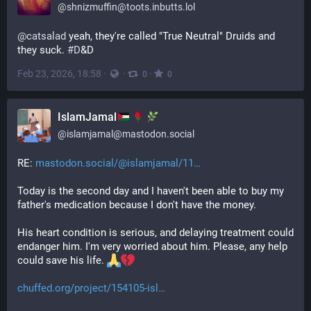
@
shnizmuffin@toots.inbutts.lol
@
catsalad
 yeah, they're called "True Neutral" Druids and 
they suck. 
#
D
&D
Feb 23, 2026, 18:58
·
·
·
0
0
IslamJamal
@
islamjamal@mastodon.social
RE: 
mastodon.social/@islamjamal/11
Today is the second day and I haven't been able to buy my 
father's medication because I don't have the money.
His heart condition is serious, and delaying treatment could 
endanger him. I'm very worried about him. Please, any help 
could save his life. 
chuffed.org/project/154105-isl