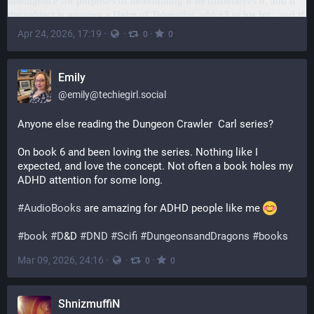
Apr 24, 2026, 17:19
·
·
·
0
0
Emily
@
emily@techiegirl.social
Anyone else reading the Dungeon Crawler  Carl series?  
On book 6 and been loving the series. Nothing like I 
expected, and love the concept. Not often a book holes my 
ADHD attention for some long.
#
AudioBooks
 are amazing for ADHD people like me 
#
book
#
D
&D 
#
DND
#
Scifi
#
DungeonsandDragons
#
books
Mar 09, 2026, 24:16
·
·
·
0
0
ShnizmuffiN