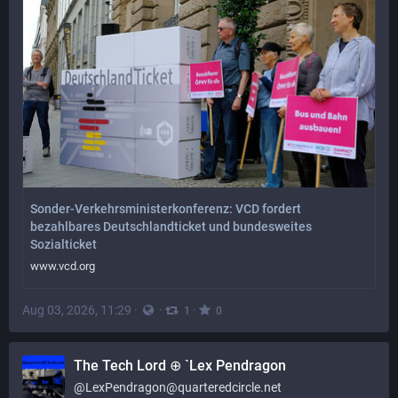
Sonder-Verkehrsministerkonferenz: VCD fordert
bezahlbares Deutschlandticket und bundesweites
Sozialticket
www.vcd.org
Aug 03, 2026, 11:29
·
·
·
1
0
The Tech Lord ⊕ `Lex Pendragon
@
LexPendragon@quarteredcircle.net