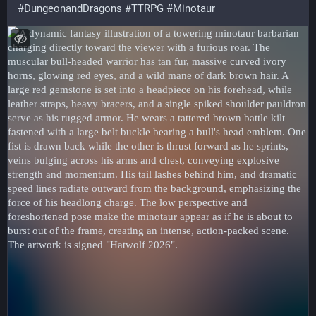
#
DungeonandDragons
#
TTRPG
#
Minotaur