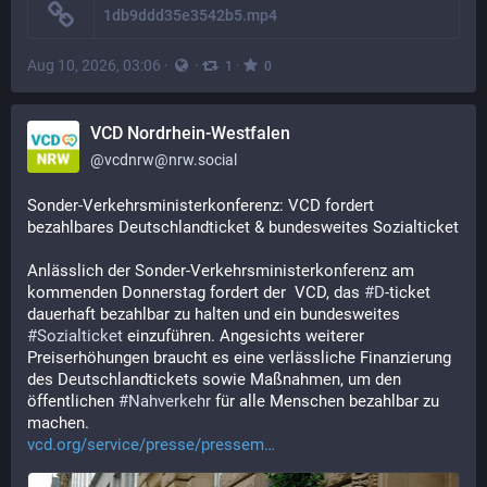
1db9ddd35e3542b5.mp4
Aug 10, 2026, 03:06
·
·
·
1
0
VCD Nordrhein-Westfalen
@
vcdnrw@nrw.social
Sonder-Verkehrsministerkonferenz: VCD fordert 
bezahlbares Deutschlandticket & bundesweites Sozialticket
Anlässlich der Sonder-Verkehrsministerkonferenz am 
kommenden Donnerstag fordert der  VCD, das 
#
D
-ticket 
dauerhaft bezahlbar zu halten und ein bundesweites 
#
Sozialticket
 einzuführen. Angesichts weiterer 
Preiserhöhungen braucht es eine verlässliche Finanzierung 
des Deutschlandtickets sowie Maßnahmen, um den 
öffentlichen 
#
Nahverkehr
 für alle Menschen bezahlbar zu 
machen. 
vcd.org/service/presse/pressem