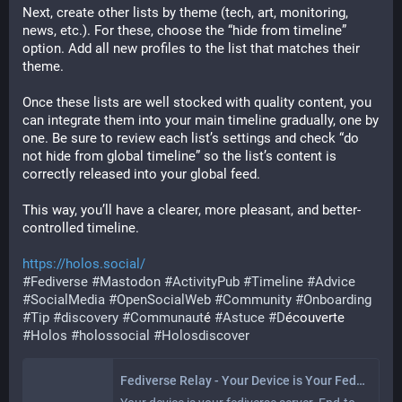
Next, create other lists by theme (tech, art, monitoring, 
news, etc.). For these, choose the “hide from timeline” 
option. Add all new profiles to the list that matches their 
theme.
Once these lists are well stocked with quality content, you 
can integrate them into your main timeline gradually, one by 
one. Be sure to review each list’s settings and check “do 
not hide from global timeline” so the list’s content is 
correctly released into your global feed.
This way, you’ll have a clearer, more pleasant, and better-
controlled timeline.
https://holos.social/
#Fediverse
#Mastodon
#ActivityPub
#Timeline
#Advice
#SocialMedia
#OpenSocialWeb
#Community
#Onboarding
#Tip
#discovery
#Communaut
é 
#Astuce
#D
écouverte 
#Holos
#holossocial
#Holosdiscover
Fediverse Relay - Your Device is Your Fediverse Server