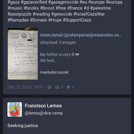
#
gaza
#
gazaverified
#
gazagenocide
#
eu
#
europe
#
europa
#
music
#
books
#
boost
#
free
#
france
#
d
#
palestine
#
pastpuzzle
#
reading
#
genocide
#
IsraelGazaWar
#
Ramadan
#
Donate
#
Hope
#
SupportGaza
IslamJamal (@islamjamal@mastodon.social)
Attached: 2 images

My father is very ill 💔

We had…
mastodon.social
Feb 23, 2026, 14:51
·
·
·
1
0
Francisco Lemos
@
lemos@dice.camp
Seeking justice