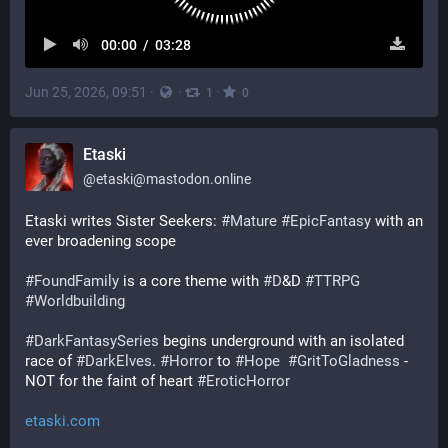
00:00
/
03:28
Jun 25, 2026, 09:51
·
·
·
1
0
Etaski
@
etaski@mastodon.online
Etaski writes Sister Seekers: 
#
Mature
#
EpicFantasy
 with an 
ever broadening scope​
#
FoundFamily
 is a core theme with 
#
D
&D 
#
TTRPG
#
Worldbuilding
#
DarkFantasySeries
 begins underground with an isolated 
race of 
#
DarkElves
. 
#
Horror
 to 
#
Hope
#
GritToGladness
 - 
NOT for the faint of heart 
#
EroticHorror
etaski.com