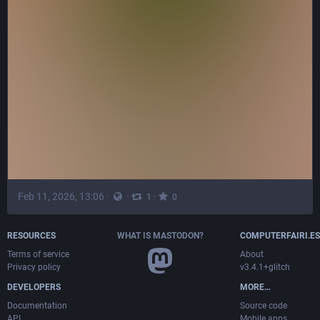
Feb 11, 2026, 13:06
·
·
·
1
0
Kai Gärtner
@
kai_brb@mastodon.social
@
bkastl
 was ich als eines der wesentlichen Probleme sehe, 
ist das fehlende KnowHow und die Ressourcen der 
Kommunen. Während der 
#
D
-Stack zu 80% aus fancy KI-