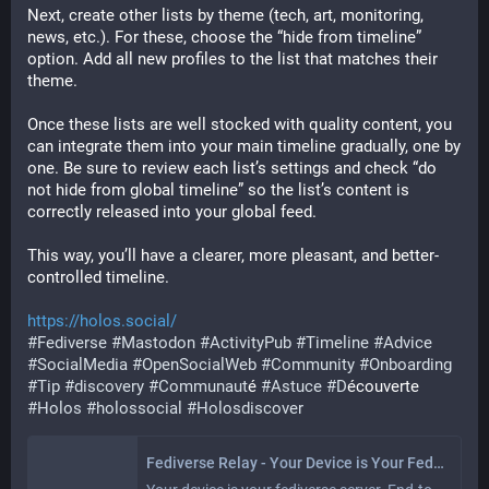
Next, create other lists by theme (tech, art, monitoring, 
news, etc.). For these, choose the “hide from timeline” 
option. Add all new profiles to the list that matches their 
theme.
Once these lists are well stocked with quality content, you 
can integrate them into your main timeline gradually, one by 
one. Be sure to review each list’s settings and check “do 
not hide from global timeline” so the list’s content is 
correctly released into your global feed.
This way, you’ll have a clearer, more pleasant, and better-
controlled timeline.
https://holos.social/
#Fediverse
#Mastodon
#ActivityPub
#Timeline
#Advice
#SocialMedia
#OpenSocialWeb
#Community
#Onboarding
#Tip
#discovery
#Communaut
é 
#Astuce
#D
écouverte 
#Holos
#holossocial
#Holosdiscover
Fediverse Relay - Your Device is Your Fediverse Server