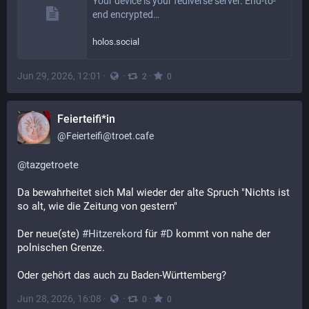
Your device is your fediverse server. End-to-
end encrypted…
holos.social
Jun 29, 2026, 12:01
·
·
·
2
0
Feierteifi*in
@
Feierteifi@troet.cafe
@
tazgetroete
Da bewahrheitet sich Mal wieder der alte Spruch "Nichts ist 
so alt, wie die Zeitung von gestern"
Der neue(ste) 
#
Hitzerekord
 für 
#
D
 kommt von nahe der 
polnischen Grenze.
Oder gehört das auch zu Baden-Württemberg?
Jun 28, 2026, 16:08
·
·
·
0
0