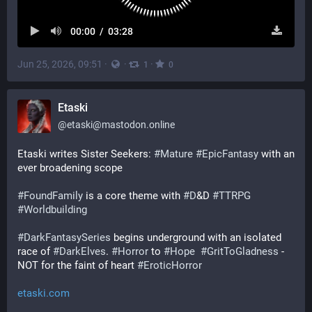
00:00
/
03:28
Jun 25, 2026, 09:51
·
·
·
1
0
Etaski
@
etaski@mastodon.online
Etaski writes Sister Seekers: 
#
Mature
#
EpicFantasy
 with an 
ever broadening scope​
#
FoundFamily
 is a core theme with 
#
D
&D 
#
TTRPG
#
Worldbuilding
#
DarkFantasySeries
 begins underground with an isolated 
race of 
#
DarkElves
. 
#
Horror
 to 
#
Hope
#
GritToGladness
 - 
NOT for the faint of heart 
#
EroticHorror
etaski.com