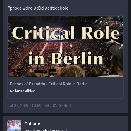
#
pnpde
#
dnd
#
d
&d 
#
criticalrole
Echoes of Exandria - Critical Role in Berlin
Rollenspielblog
Jul 07, 2026, 10:59
·
·
·
0
0
Ghilane