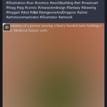
#
illustration
#
osr
#
comics
#
worldbuilding
#
art
#
mastoart
#
ttrpg
#
rpg
#
comic
#
characterdesign
#
fantasy
#
drawing
#
ttrpgart
#
dnd
#
d
&d 
#
dungeonsAndDragons
#
artist
#
artistsonmastodon
#
illustrator
#
artwork