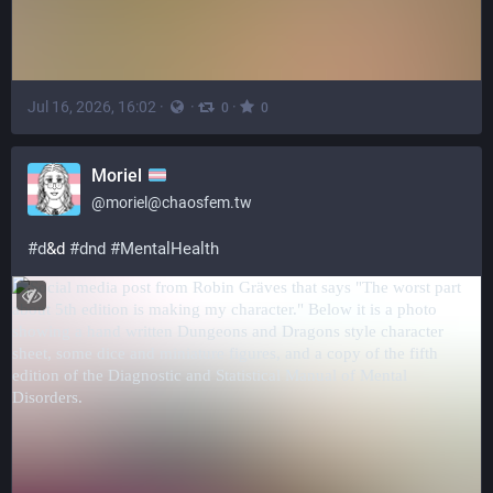
Jul 16, 2026, 16:02
·
·
·
0
0
Moriel
@
moriel@chaosfem.tw
#
d
&d 
#
dnd
#
MentalHealth