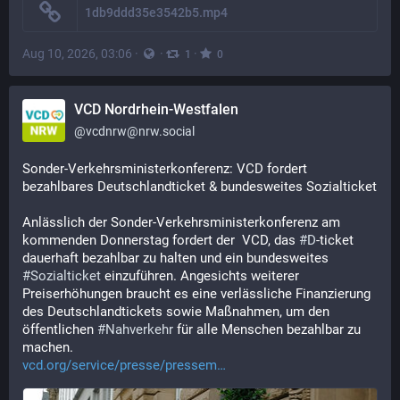
1db9ddd35e3542b5.mp4
Aug 10, 2026, 03:06
·
·
·
1
0
VCD Nordrhein-Westfalen
@
vcdnrw@nrw.social
Sonder-Verkehrsministerkonferenz: VCD fordert 
bezahlbares Deutschlandticket & bundesweites Sozialticket
Anlässlich der Sonder-Verkehrsministerkonferenz am 
kommenden Donnerstag fordert der  VCD, das 
#
D
-ticket 
dauerhaft bezahlbar zu halten und ein bundesweites 
#
Sozialticket
 einzuführen. Angesichts weiterer 
Preiserhöhungen braucht es eine verlässliche Finanzierung 
des Deutschlandtickets sowie Maßnahmen, um den 
öffentlichen 
#
Nahverkehr
 für alle Menschen bezahlbar zu 
machen. 
vcd.org/service/presse/pressem