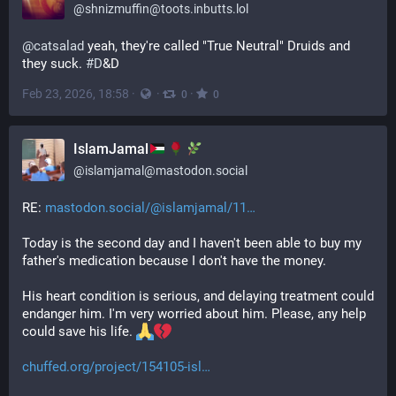
@
shnizmuffin@toots.inbutts.lol
@
catsalad
 yeah, they're called "True Neutral" Druids and 
they suck. 
#
D
&D
Feb 23, 2026, 18:58
·
·
·
0
0
IslamJamal
@
islamjamal@mastodon.social
RE: 
mastodon.social/@islamjamal/11
Today is the second day and I haven't been able to buy my 
father's medication because I don't have the money.
His heart condition is serious, and delaying treatment could 
endanger him. I'm very worried about him. Please, any help 
could save his life. 
chuffed.org/project/154105-isl