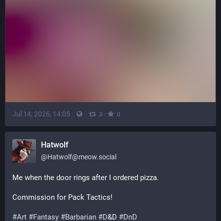
Jul 14, 2026, 14:05
·
·
·
3
0
Hatwolf
@
Hatwolf@meow.social
Me when the door rings after I ordered pizza.
Commission for Pack Tactics!
#
Art
#
Fantasy
#
Barbarian
#
D
&D 
#
DnD