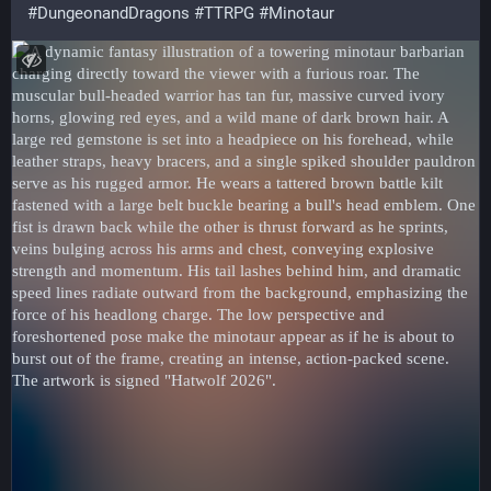
#
DungeonandDragons
#
TTRPG
#
Minotaur