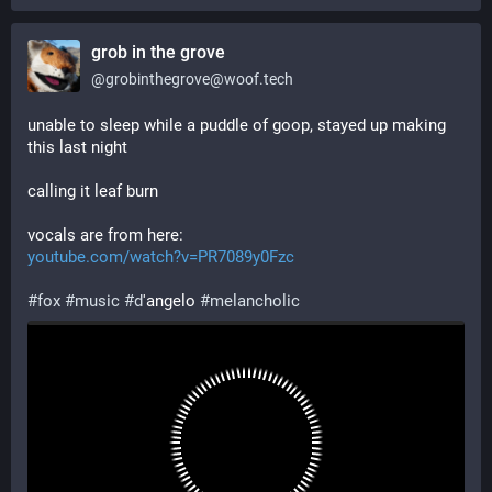
grob in the grove
@
grobinthegrove@woof.tech
unable to sleep while a puddle of goop, stayed up making 
this last night
calling it leaf burn
vocals are from here:
youtube.com/watch?v=PR7089y0Fzc
#
fox
#
music
#
d
'angelo 
#
melancholic