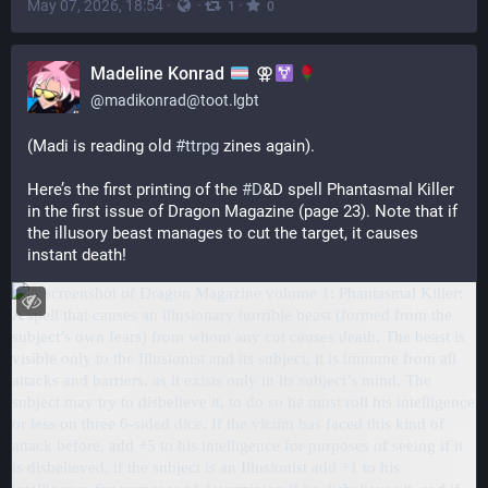
May 07, 2026, 18:54
·
·
·
1
0
Madeline Konrad
⚢
@
madikonrad@toot.lgbt
(Madi is reading old 
#
ttrpg
 zines again). 
Here’s the first printing of the 
#
D
&D spell Phantasmal Killer 
in the first issue of Dragon Magazine (page 23). Note that if 
the illusory beast manages to cut the target, it causes 
instant death!