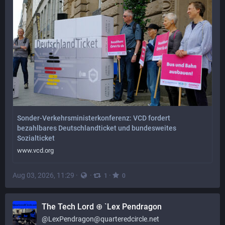
Sonder-Verkehrsministerkonferenz: VCD fordert
bezahlbares Deutschlandticket und bundesweites
Sozialticket
www.vcd.org
Aug 03, 2026, 11:29
·
·
·
1
0
The Tech Lord ⊕ `Lex Pendragon
@
LexPendragon@quarteredcircle.net