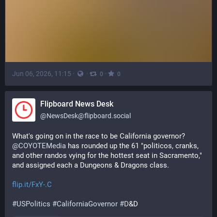
Jun 06, 2026, 11:15
·
·
·
0
0
Flipboard News Desk
@
NewsDesk@flipboard.social
What's going on in the race to be California governor? 
@
COYOTEMedia
 has rounded up the 61 "politicos, cranks, 
and other randos vying for the hottest seat in Sacramento," 
and assigned each a Dungeons & Dragons class.
flip.it/FxY-.C
#
USPolitics
#
CaliforniaGovernor
#
D
&D