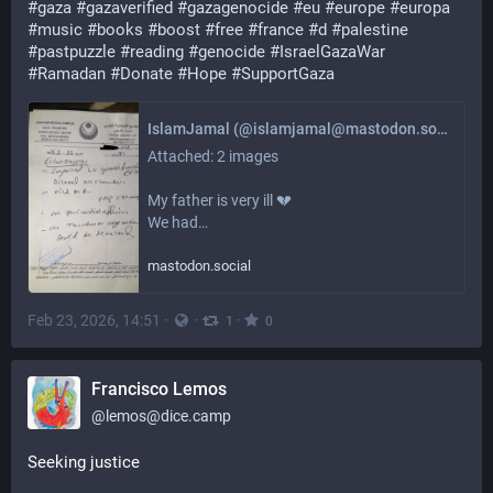
#
gaza
#
gazaverified
#
gazagenocide
#
eu
#
europe
#
europa
#
music
#
books
#
boost
#
free
#
france
#
d
#
palestine
#
pastpuzzle
#
reading
#
genocide
#
IsraelGazaWar
#
Ramadan
#
Donate
#
Hope
#
SupportGaza
IslamJamal (@islamjamal@mastodon.social)
Attached: 2 images

My father is very ill 💔

We had…
mastodon.social
Feb 23, 2026, 14:51
·
·
·
1
0
Francisco Lemos
@
lemos@dice.camp
Seeking justice