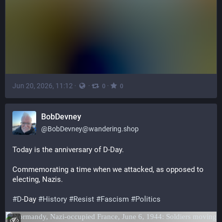
Jun 20, 2026, 11:12
·
·
·
0
0
BobDevney
@
BobDevney@wandering.shop
Today is the anniversary of D-Day.
Commemorating a time when we attacked, as opposed to 
electing, Nazis.
#
D
-Day 
#
History
#
Resist
#
Fascism
#
Politics