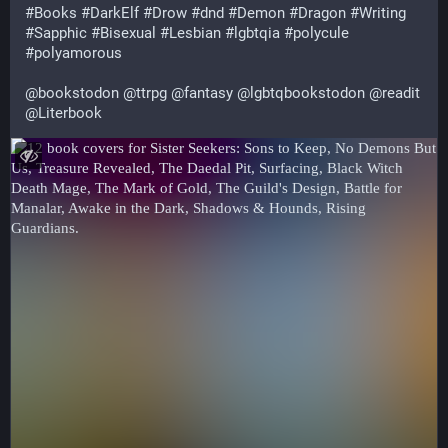
#
Books
#
DarkElf
#
Drow
#
dnd
#
Demon
#
Dragon
#
Writing
#
Sapphic
#
Bisexual
#
Lesbian
#
lgbtqia
#
polycule
#
polyamorous
@
bookstodon
@
ttrpg
@
fantasy
@
lgbtqbookstodon
@
readit
@
Literbook