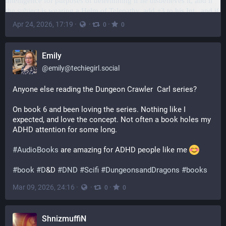
Apr 24, 2026, 17:19
·
·
·
0
0
Emily
@
emily@techiegirl.social
Anyone else reading the Dungeon Crawler  Carl series?  
On book 6 and been loving the series. Nothing like I 
expected, and love the concept. Not often a book holes my 
ADHD attention for some long.
#
AudioBooks
 are amazing for ADHD people like me 
#
book
#
D
&D 
#
DND
#
Scifi
#
DungeonsandDragons
#
books
Mar 09, 2026, 24:16
·
·
·
0
0
ShnizmuffiN