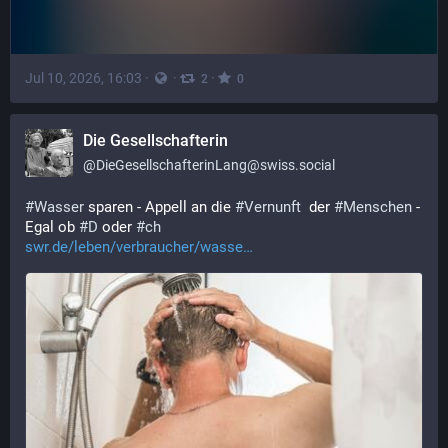
Jul 10, 2026, 16:03
·
·
·
2
0
Die Gesellschafterin
@
DieGesellschafterinLang@swiss.social
#
Wasser
 sparen - Appell an die 
#
Vernunft
  der 
#
Menschen
 - 
Egal ob 
#
D
 oder 
#
ch
swr.de/leben/verbraucher/wasse