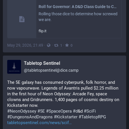
Roll for Governor: A D&D Class Guide to California's Clown Car Election
Rolling those dice to determine how screwed 
we are.
flip.it
May 29, 2026, 21:49
·
·
·
1
0
Tabletop Sentinel
@
tabletopsentinel@dice.camp
The 5E galaxy has consumed cyberpunk, folk horror, and 
now vapourwave. Legends of Avantris pulled $2.25 million 
in the first hour of Neon Odyssey: Arcade Fey, space 
clowns and Gridrunners. 1,400 pages of cosmic destiny on 
Kickstarter now. 
#
NeonOdyssey
#
5E
#
SpaceOpera
#
d
&d 
#
SciFi
#
DungeonsAndDragons
#
Kickstarter
#
TabletopRPG
tabletopsentinel.com/news/scif