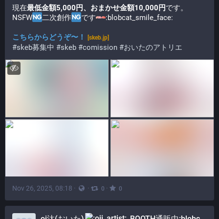
現在
最低金額5,000円、おまかせ金額10,000円
です。
NSFW
二次創作
です​
​​:blobcat_smile_face:​
こちらからどうぞ〜！
[skeb.jp]
#skeb募集中
#skeb
#comission
#おいたのアトリエ
Nov 26, 2025, 08:18
·
·
·
0
0
oi汰(おいた)
BOOTH通販中:blobcat_cart: