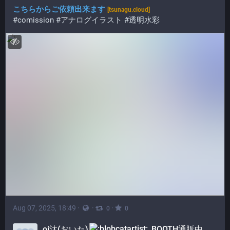
こちらからご依頼出来ます
[tsunagu.cloud]
#comission
#アナログイラスト
#透明水彩
Aug 07, 2025, 18:49
·
·
·
0
0
oi汰(おいた)
BOOTH通販中