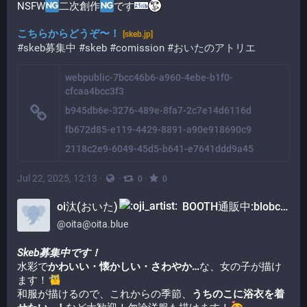
NSFW
二次創作
です​
こちらからどうぞ〜！
[skeb.jp]
#skeb募集中
#skeb
#comission
#おいたのアトリエ
webpublic-7bcc46b6-a960-4ebe-b1f0-
cfcaa4bcc3f3
b945db6e-3276-489e-8fa7-2c7e14d6116d
fb672d85-e119-4429-8891-a90e918690c9
2118c2e9-6049-45d5-b641-e7641ddd9a45
Jul 22, 2025, 12:13
·
·
·
0
0
oi汰(おいた)
BOOTH通販中:blobcat_cart:
@
oita@oita.blue
Skeb募集中です！
水彩で
かわいい・懐かしい・さわやか…
な、女の子が描け
ます！​
和服が描けるので、これからの季節、
うちのこに浴衣を着