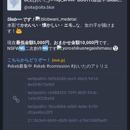
@
oita@oita.blue
Skeb​
​です！
水彩で
かわいい・懐かしい・エモ…
な、女の子が描けま
す！​
現在
最低金額5,000円、おまかせ金額10,000円
です。
NSFW
二次創作
です​
こちらからどうぞ〜！
[skeb.jp]
#skeb募集中
#skeb
#comission
#おいたのアトリエ
webpublic-56f642d8-cee5-4be9-941d-
8ed24b72e86f
webpublic-c9488325-709f-4b2f-83cb-
1a9c3f228a9d
webpublic-7bcc46b6-a960-4ebe-b1f0-
cfcaa4bcc3f3
2118c2e9-6049-45d5-b641-e7641ddd9a45