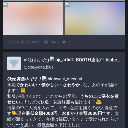
Jul 23, 2025, 08:30
·
·
·
0
0
oi汰(おいた)
BOOTH通販中:blobcat_cart:
@
oita@oita.blue
Skeb募集中です！
水彩で
かわいい・懐かしい・さわやか…
な、女の子が描け
ます！​
和服が描けるので、これからの季節、
うちのこに浴衣を着
せたい…！
など大歓迎！勿論洋服も描けます！​
情景の中に人物を入れて、エモ…な絵を描くのが大得意で
す
​現在
最低金額4000円、おまかせ金額8000円
です。実
績が溜まってきて、今後は幅広いタッチで受けられたらい
いな〜と思い、最低金額を下げました！