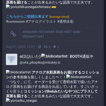
原画を届ける
ことが出来るみたいな認識で大丈夫です。​
こちらからご依頼出来ます
[tsunagu.cloud]
#comission
#アナログイラスト
#透明水彩
webpublic-5513eb48-2ea8-4d27-acde-
2f9c6ed71d41
Aug 07, 2025, 18:51
·
·
·
0
0
oi汰(おいた)
BOOTH通販中
@
oita_pikapika@misskey.io
アナログ水彩原画をお届けするコミッショ
ン
の参考画像を新しくしました〜！！​
「つなぐ」にて、オーダーを受けて透明水彩で描いたアナ
ログ原画をお届けする商品を出品しています。すごいざっ
くり言うと
コミッション(Skebみたいなやつ)にプラスして
原画を届ける
ことが出来るみたいな認識で大丈夫です。​