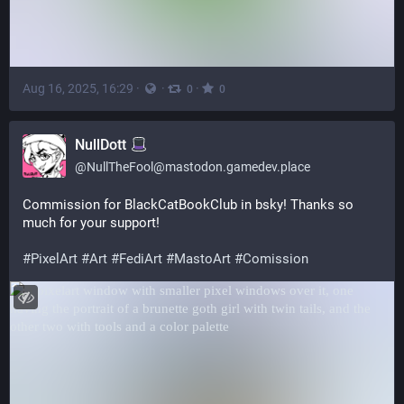
Aug 16, 2025, 16:29
·
·
·
0
0
NullDott
@
NullTheFool@mastodon.gamedev.place
Commission for BlackCatBookClub in bsky! Thanks so 
much for your support!
#
PixelArt
#
Art
#
FediArt
#
MastoArt
#
Comission