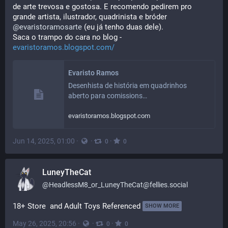
de arte trevosa e gostosa. E recomendo pedirem pro 
grande artista, ilustrador, quadrinista e bróder 
@
evaristoramosarte
 (eu já tenho duas dele).
Saca o trampo do cara no blog - 
evaristoramos.blogspot.com/
Evaristo Ramos
Desenhista de história em quadrinhos 
aberto para comissions…
evaristoramos.blogspot.com
Jun 14, 2025, 01:00
·
·
·
0
0
LuneyTheCat
@
HeadlessM8_or_LuneyTheCat@fellies.social
18+ Store  and Adult Toys Referenced
SHOW MORE
May 26, 2025, 20:56
·
·
·
0
0