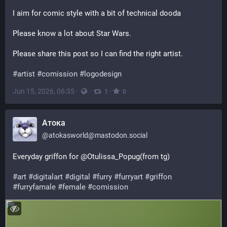
I aim for comic style with a bit of technical dooda 
Please know a lot about Star Wars. 
Please share this post so I can find the right artist. 
#
artist
#
comission
#
logodesign
Jun 15, 2026, 06:35
·
·
·
1
0
Атока
@
atokasworld@mastodon.social
Everyday griffon for @Otulissa_Popug(from tg)
#
art
#
digitalart
#
digital
#
furry
#
furryart
#
griffon
#
furryfamale
#
female
#
comission