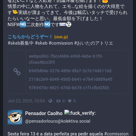
せたい…！
など大歓迎！勿論洋服も描けます！​
情景の中に人物を入れて、エモ…な絵を描くのが大得意で
す
​実績が溜まってきて、今後は幅広いタッチで受けられ
たらいいな〜と思い、最低金額を下げました！
NSFW
二次創作
です​
こちらからどうぞ〜！
[skeb.jp]
#skeb募集中
#skeb
#comission
#おいたのアトリエ
webpublic-7bcc46b6-a960-4ebe-b1f0-
cfcaa4bcc3f3
b945db6e-3276-489e-8fa7-2c7e14d6116d
2118c2e9-6049-45d5-b641-e7641ddd9a45
97b9470c-9821-4760-b678-c1f1cfb42fd3
Jun 22, 2025, 10:04
·
·
·
0
0
Pensador Caolho
@
pensadorlouco@kolektiva.social
Sexta feira 13 é a data perfeita pra pedir aquela 
#
comission