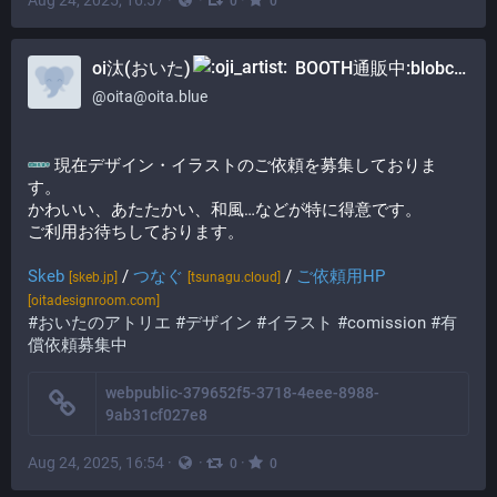
Aug 24, 2025, 16:57
·
·
·
0
0
oi汰(おいた)
BOOTH通販中:blobcat_cart:
@
oita@oita.blue
現在デザイン・イラストのご依頼を募集しておりま
す。
かわいい、あたたかい、和風…などが特に得意です。
ご利用お待ちしております。
Skeb
/
つなぐ
/
ご依頼用HP
[skeb.jp]
[tsunagu.cloud]
[oitadesignroom.com]
#おいたのアトリエ
#デザイン
#イラスト
#comission
#有
償依頼募集中
webpublic-379652f5-3718-4eee-8988-
9ab31cf027e8
Aug 24, 2025, 16:54
·
·
·
0
0