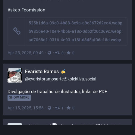
#skeb
#comission
525b1d6a-09c0-4b88-8c9a-a9c367262ee4.webp
b9856e40-10e4-4b66-a18c-0db2f20c369c.webp
ad7068d1-0316-4e93-a18f-d3d5af06c18d.webp
Apr 25, 2025, 09:49
·
·
·
0
0
Evaristo Ramos
@
evaristoramosarte@kolektiva.social
Divulgação de trabalho de ilustrador, links de PDF
SHOW MORE
Apr 15, 2025, 15:56
·
·
·
1
0
oi汰(おいた)
BOOTH通販中:blobcat_cart:
@
oita@oita.blue