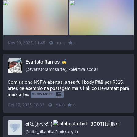
Nov 20, 2025, 11:45
·
·
·
0
0
Evaristo Ramos
@
evaristoramosarte@kolektiva.social
Comissions NSFW abertas, artes full body P&B por R$25, 
artes de exemplo na postagem mais link do Deviantart para 
mais artes
SHOW MORE
Oct 10, 2025, 18:32
·
·
·
0
0
oi汰(おいた)
BOOTH通販中
@
oita_pikapika@misskey.io