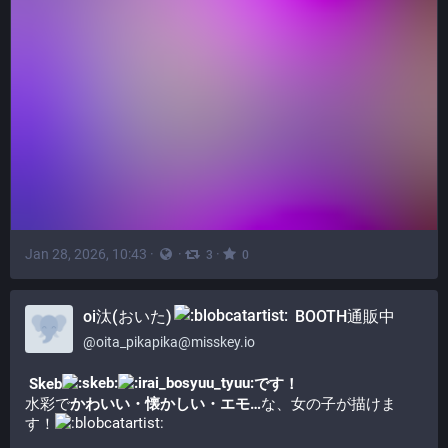
Jan 28, 2026, 10:43
·
·
·
3
0
oi汰(おいた)
BOOTH通販中
@
oita_pikapika@misskey.io
 Skeb​
​です！
水彩で
かわいい・懐かしい・エモ…
な、女の子が描けま
す！​