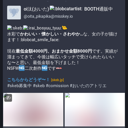
Nov 26, 2025, 08:14
·
·
·
0
0
oi汰(おいた)
BOOTH通販中
@
oita_pikapika@misskey.io
水彩で
かわいい・懐かしい・さわやか…
な、女の子が描け
ます！​:blobcat_smile_face:​
現在
最低金額4000円、おまかせ金額8000円
です。実績が
溜まってきて、今後は幅広いタッチで受けられたらいい
な〜と思い、最低金額を下げました！
NSFW
二次創作
です​
こちらからどうぞ〜！
[skeb.jp]
#skeb募集中
#skeb
#comission
#おいたのアトリエ