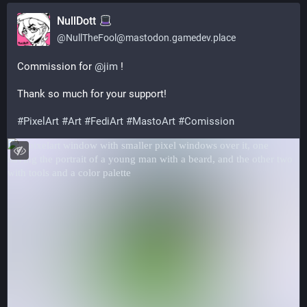
NullDott
@
NullTheFool@mastodon.gamedev.place
Commission for 
@
jim
 !
Thank so much for your support!
#
PixelArt
#
Art
#
FediArt
#
MastoArt
#
Comission