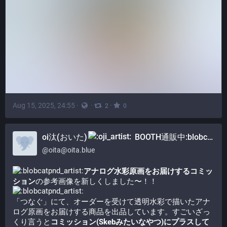
Aug 15, 2025, 24:55
·
·
·
2
0
oi汰(おいた)
BOOTH通販中:blobcat_cart:
@
oita@oita.blue
アナログ水彩原画をお届けするコミッ
ション
の参考画像を新しくしました〜！！​
「つなぐ」にて、オーダーを受けて透明水彩で描いたアナ
ログ原画をお届けする商品を出品しています。すごいざっ
くり言うと
コミッション(Skebみたいなやつ)にプラスして