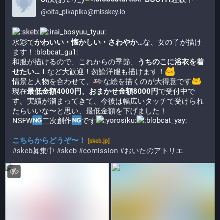
@
oita_pikapika@misskey.io
水彩で
かわいい・懐かしい・さわやか…
な、女の子が描け
ます！​:blobcat_gu1:​
和服が描けるので、これからの季節、
うちのこに浴衣を着
せたい…！
など大歓迎！勿論洋服も描けます！​
情景と人物を合わせて、
​な絵を描くのが大得意です​
現在
最低金額4000円、おまかせ金額8000円
で受付中で
す。実績が溜まってきて、今後は幅広いタッチで受けられ
たらいいな〜と思い、最低金額を下げました！
NSFW
二次創作
です​
こちらからどうぞ〜！
[skeb.jp]
#skeb募集中
#skeb
#comission
#おいたのアトリエ