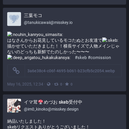
三葉モコ
@
tanukicawaii@misskey.io
はなさんからお花見しているモコたぬとお友達で
描かせていただきました！！横長サイズで人物メインじゃ
ないのどっちも新鮮でたのしかった〜〜〜
​　
#skeb
#comission
3a6e38c4-c06f-4695-b061-b23cfb5c2054.webp
May 16, 2025, 12:34
·
·
·
0
0
イマ茸
めづお skeb受付中
@
im0_kinoko@misskey.design
納品いたしました！
skebリクエストありがとうございました！