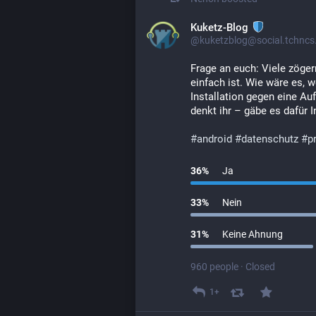
Kuketz-Blog
@kuketzblog@social.tchncs
Frage an euch: Viele zögern
einfach ist. Wie wäre es, w
Installation gegen eine A
denkt ihr – gäbe es dafür 
#
android
#
datenschutz
#
p
36
%
Ja
33
%
Nein
31
%
Keine Ahnung
960 people
·
Closed
1+