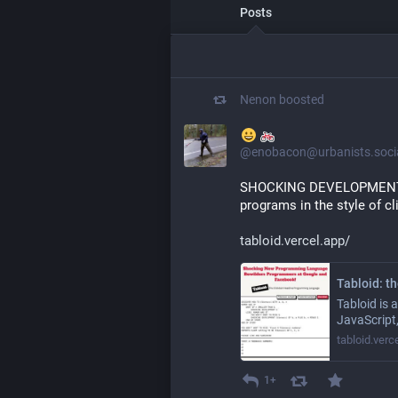
Posts
Nenon
boosted
@enobacon@urbanists.soci
SHOCKING DEVELOPMENT a 
programs in the style of c
tabloid.vercel.app/
Tabloid: t
Tabloid is 
JavaScript,
tabloid.verc
1+