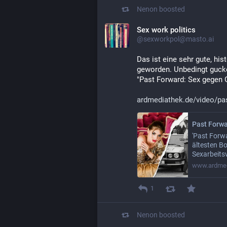
Nenon
boosted
Sex work politics
@sexworkpol@masto.ai
Das ist eine sehr gute, his
geworden. Unbedingt gucken
"Past Forward: Sex gegen 
ardmediathek.de/video/pas
'Past Forwa
ältesten Bo
Sexarbeits
www.ardmed
1
Nenon
boosted