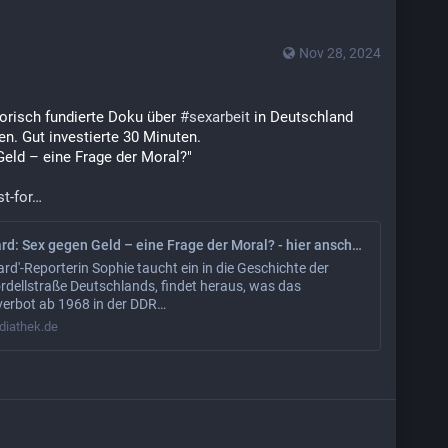
Nov 28, 2024
torisch fundierte Doku über 
#
sexarbeit
 in Deutschland 
. Gut investierte 30 Minuten. 
Geld – eine Frage der Moral?"
t-for
Past Forward: Sex gegen Geld – eine Frage der Moral? - hier anschauen
rd'-Reporterin Sophie taucht ein in die Geschichte der
rdellstraße Deutschlands, findet heraus, was das
verbot ab 1968 in der DDR…
iathek.de