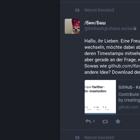
Nenon
boosted
/Бин/Баш
@binbash@chaos.social
Hallo, ihr Lieben. Eine Fr
wechseln, möchte dabei aber
deren Timestamps mitnehmen
aber gerade an der Frage, 
Sowas wie 
github.com/Kev
andere Idee? Download der
GitHub - K
Contribute
by creatin
github.com
0
Nenon
boosted