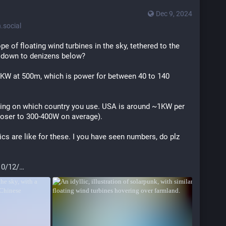
Dec 9, 2024
social
ope of floating wind turbines in the sky, tethered to the 
 down to denizens below?
50KW at 500m, which is power for between 40 to 140 
ing on which country you use. USA is around ~1KW per 
closer to 300-400W on average).
s are like for these. I you have seen numbers, do plz 
10/12/