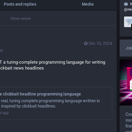
Posts and replies
Media
@
ne
Show newer
Dec 10, 2024
Joi
al
turing-complete programming language for writing 
lickbait news headlines
he clickbait headline programming language
a real, turing complete programming language written in
 inspired by cilckbait headlines.
el.app
Com
ins
fri