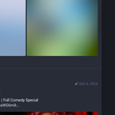
Dec 4, 2024
 | Full Comedy Special
O-aWG6mik