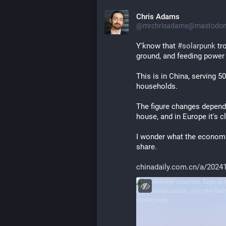
Chris Adams
@mrchrisadams@mastodon.
Y'know that 
#
solarpunk
 tr
ground, and feeding power
This is in China, serving 
households.
The figure changes depend
house, and in Europe it's 
I wonder what the economic
share.
chinadaily.com.cn/a/2024