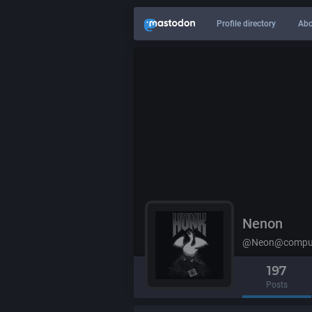
Profile directory
Abo
Nenon
@Neon@compute
197
Posts