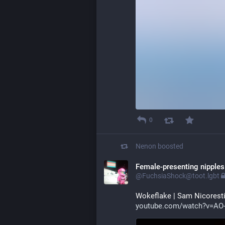
0
Nenon
boosted
Female-presenting nipples
@FuchsiaShock@toot.lgbt
Wokeflake | Sam Nicoresti
youtube.com/watch?v=A