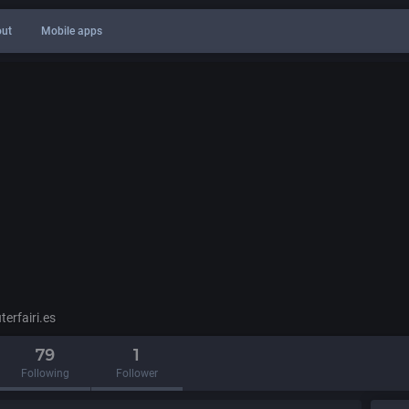
ut
Mobile apps
rfairi.es
79
1
Following
Follower