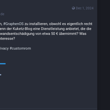
Dec 1, 2024
.de
, 
#
GraphenOS
 zu installieren, obwohl es eigentlich recht 
enn der Kuketz-Blog eine Dienstleistung anbietet, die die 
ufwandsentschädigung von etwa 50 € übernimmt? Was 
Interesse?
rivacy
#
customrom