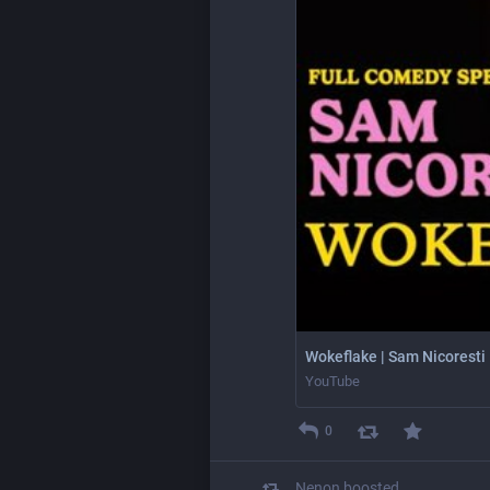
Wokeflake | Sam Nicoresti 
YouTube
0
Nenon
boosted