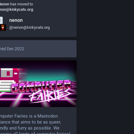
Nenon
has moved to
non@kinkycats.org
:
nenon
@nenon@kinkycats.org
ned Dec 2022
puter Fairies is a Mastodon
tance that aims to be as queer,
endly and furry as possible. We