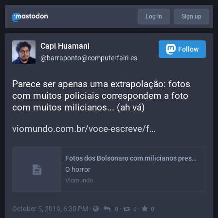
Log in
Sign up
Capi Huamani
Follow
@barraponto@computerfairi.es
Parece ser apenas uma extrapolação: fotos 
com muitos policiais correspondem a foto 
com muitos milicianos... (ah vá)
viomundo.com.br/voce-escreve/f
Fotos dos Bolsonaro com milicianos presos reforçam necessidade de investigar laços da famiglia - Viomundo
O horror
Viomundo
October 5, 2019, 6:30 PM
·
·
·
·
0
0
0