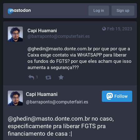
Log in
Sign up
Feb 15, 2023
Capi Huamani
@barraponto@computerfairi.es
@ghedin@masto.donte.com.br por que por que a 
Caixa exige contato via WHATSAPP para liberar 
os fundos do FGTS? por que eles acham que isso 
aumenta a segurança???
1
Capi Huamani
Follow
@barraponto@computerfairi.es
@ghedin@masto.donte.com.br no caso, 
especificamente pra liberar FGTS pra 
financiamento de casa :|