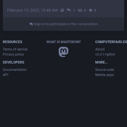
February 15, 2023, 10:48 AM
·
·
·
·
1
0
0
Sign in to participate in the conversation
RESOURCES
WHAT IS MASTODON?
COMPUTERFAIRI.ES
Terms of service
About
Privacy policy
v3.4.1+glitch
DEVELOPERS
MORE…
Documentation
Source code
API
Mobile apps