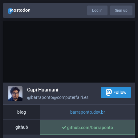
Log in
Sign up
Capi Huamani
Follow
@barraponto@computerfairi.es
blog
barraponto.dev.br
github
github.com/barraponto