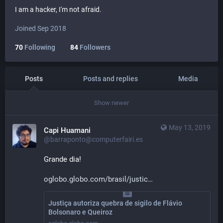
I am a hacker, I'm not afraid.
Joined Sep 2018
70
Following
84
Followers
Posts
Posts and replies
Media
Show newer
May 13, 2019
Capi Huamani
@barraponto@computerfairi.es
Grande dia!
oglobo.globo.com/brasil/justic
Justiça autoriza quebra de sigilo de Flávio
Bolsonaro e Queiroz