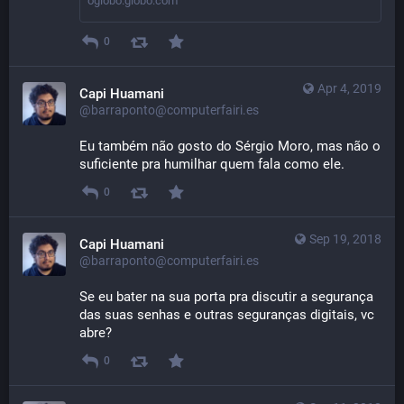
oglobo.globo.com
0
Apr 4, 2019
Capi Huamani
@barraponto@computerfairi.es
Eu também não gosto do Sérgio Moro, mas não o 
suficiente pra humilhar quem fala como ele.
0
Sep 19, 2018
Capi Huamani
@barraponto@computerfairi.es
Se eu bater na sua porta pra discutir a segurança 
das suas senhas e outras seguranças digitais, vc 
abre?
0