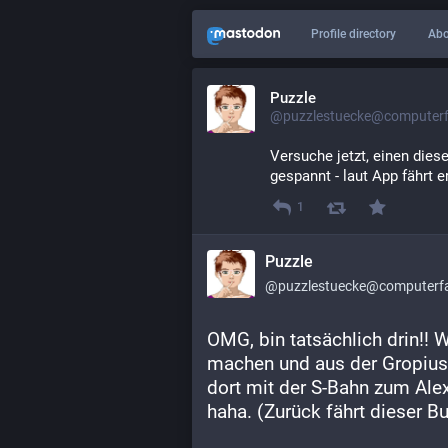
Profile directory
Abo
Puzzle
@puzzlestuecke@computerfa
Versuche jetzt, einen dies
gespannt - laut App fährt er
1
Puzzle
@puzzlestuecke@computerfai
OMG, bin tatsächlich drin!! W
machen und aus der Gropiuss
dort mit der S-Bahn zum Alex
haha. (Zurück fährt dieser Bu