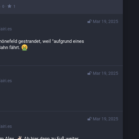
·
0
1
Mar 19, 2025
iri.es
hönefeld gestrandet, weil "aufgrund eines 
ahn fährt. 
Mar 19, 2025
iri.es
Mar 19, 2025
iri.es
m Alex. 
 Ab hier dann zu Fuß weiter...