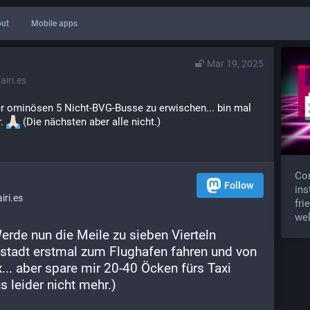
ut
Mobile apps
Mar 19, 2025
iri.es
er ominösen 5 Nicht-BVG-Busse zu erwischen... bin mal 
. 
 (Die nächsten aber alle nicht.)
Com
Follow
ins
ri.es
fri
wel
erde nun die Meile zu sieben Vierteln 
tadt erstmal zum Flughafen fahren und von 
... aber spare mir 20-40 Öcken fürs Taxi 
s leider nicht mehr.)