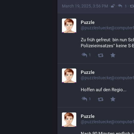
March 19, 2025, 3:56 PM
·
·
·
1
Puzzle
@puzzlestuecke@computerfa
Zu früh gefreut: bin nun Sc
Polizeieinsatzes" keine S-B
1
Puzzle
@puzzlestuecke@computerfa
Hoffen auf den Regio...
1
Puzzle
@puzzlestuecke@computerfa
Nach 90 Minuten endlich a