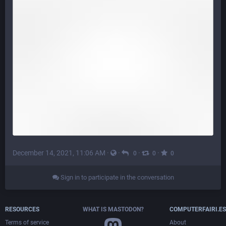
December 14, 2021, 11:06 AM
·
·
·
·
0
0
0
Sign in to participate in the conversation
RESOURCES
WHAT IS MASTODON?
COMPUTERFAIRI.ES
Terms of service
About