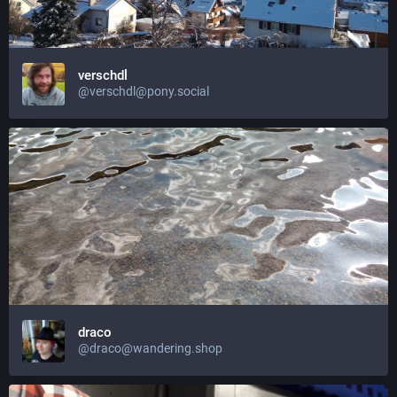
verschdl
@verschdl@pony.social
draco
@draco@wandering.shop