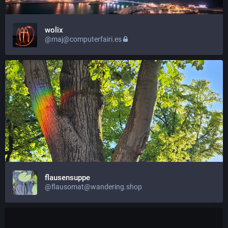
wolix
@maj@computerfairi.es
flausensuppe
@flausomat@wandering.shop