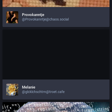
Provokanntje
@Provokanntje@chaos.social
Melanie
@glcklchschtrn@troet.cafe