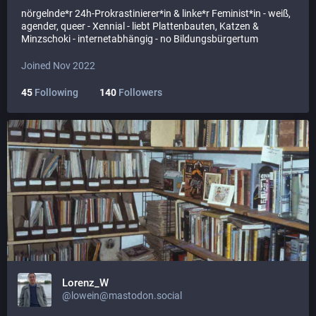
nörgelnde*r 24h-Prokrastinierer*in & linke*r Feminist*in - weiß,
agender, queer - Xennial - liebt Plattenbauten, Katzen &
Minzschoki - internetabhängig - no Bildungsbürgertum
Joined Nov 2022
45
Following
140
Followers
Lorenz_W
@lowein@mastodon.social