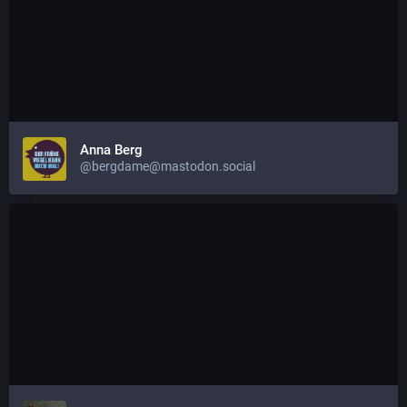
Anna Berg
@bergdame@mastodon.social