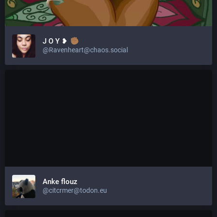
J O Y ❥
@Ravenheart@chaos.social
Anke flouz
@citcrmer@todon.eu