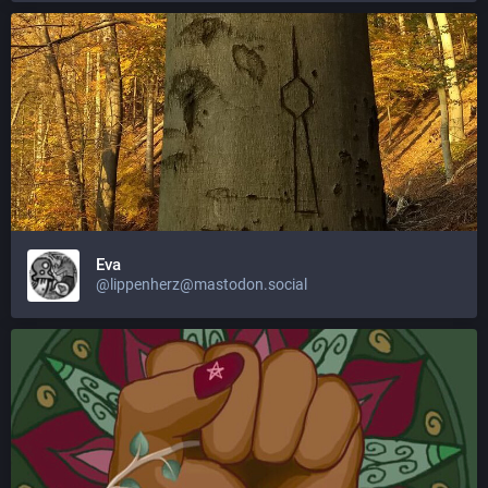
Eva
@lippenherz@mastodon.social