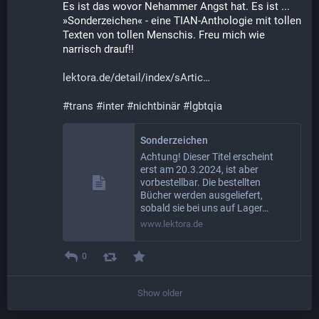
Es ist das wovor Nehammer Angst hat. Es ist ... 
»Sonderzeichen« - eine TIAN-Anthologie mit tollen 
Texten von tollen Menschis. Freu mich wie 
narrisch drauf!!
lektora.de/detail/index/sArtic
#
trans
#
inter
#
nichtbinär
#
lgbtqia
Sonderzeichen
Achtung! Dieser Titel erscheint
erst am 20.3.2024, ist aber
vorbestellbar. Die bestellten
Bücher werden ausgeliefert,
sobald sie bei uns auf Lager…
www.lektora.de
0
Show older