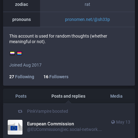
zodiac
rat
pronouns
pronomen.net/@sh33p
This account is used for random thoughts (whether
meaningful or not).
Joined Aug 2017
27
Following
16
Followers
Posts
Posts and replies
Media
PinkVampire
boosted
May 13
European Commission
@EUCommission@ec.social-network.europa.eu