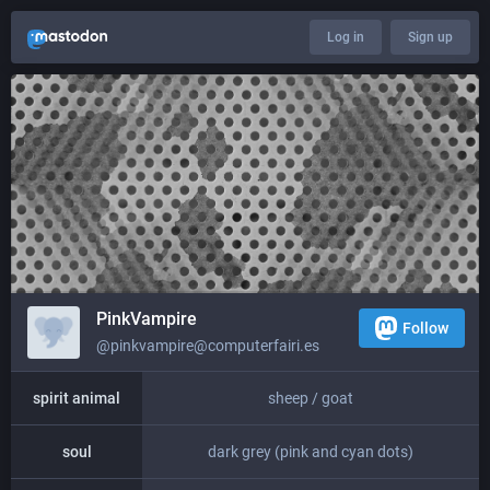
Log in
Sign up
PinkVampire
Follow
@pinkvampire@computerfairi.es
spirit animal
sheep / goat
soul
dark grey (pink and cyan dots)