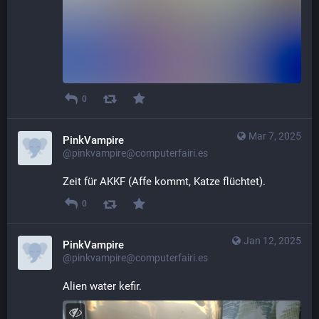
0
Mar 7, 2025
PinkVampire
@pinkvampire@computerfairi.es
Zeit für AKKF (Affe kommt, Katze flüchtet).
0
Jan 12, 2025
PinkVampire
@pinkvampire@computerfairi.es
Alien water kefir.