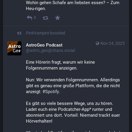
Wohin gehen Schafe am liebsten essen? – Zum 
Heu-rigen.
0
PinkVampire
boosted
Nov 24, 2025
AstroGeo Podcast
@astro_geo@chaos.social
Eine Hörerin fragt, warum wir keine 
Folgennummern anzeigen.
Nun: Wir verwenden Folgennummern. Allerdings 
gibt es genau eine große Plattform, die die nicht 
anzeigt: 
#
Spotify
. 
Es gibt so viele bessere Wege, uns zu hören. 
Ladet euch eine Podcatcher-App* runter und 
abonniert uns dort. Vorteil: Niemand trackt euer 
Hörverhalten!