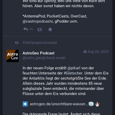
Wir sind auf Spotify, weil uns viele von euch dort 
hören. Aber sonst haben wir nichts davon.
*AntennaPod, PocketCasts, OverCast, 
@
castropodcasts
, gPodder uvm.
1+
PinkVampire
boosted
Aug 28, 2025
AstroGeo Podcast
@astro_geo@chaos.social
In der neuen Folge erzählt 
@
pikarl
 von der 
feuchten Unterseite der 
#
Gletscher
. Unter dem Eis 
der Antarktis liegt der sechstgrößte See der Erde. 
Allein dieses Jahr wurden mindestens 85 neue 
subglaziale Seen entdeckt, die miteinander über 
Flüsse unter dem Eis verbunden sind.
astrogeo.de/unsichtbare-wasser
Die drängende Frage lautet: Ändert sich diese 