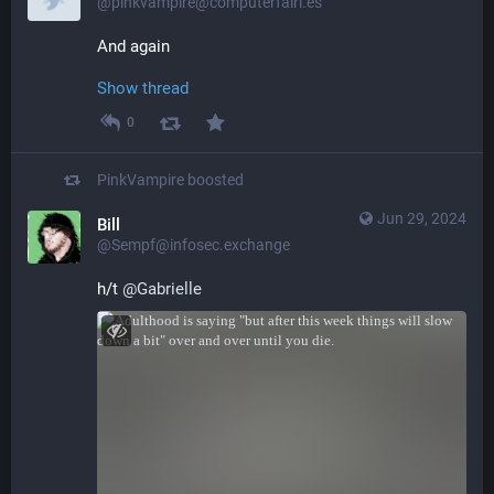
@pinkvampire@computerfairi.es
And again
Show thread
0
PinkVampire
boosted
Jun 29, 2024
Bill
@Sempf@infosec.exchange
h/t 
@
Gabrielle