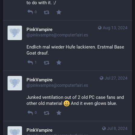
to do with it. :/
0
Aug 13, 2024
PinkVampire
@pinkvampire@computerfairi.es
Endlich mal wieder Hufe lackieren. Erstmal Base 
Goat drauf.
1
Jul 27, 2024
PinkVampire
@pinkvampire@computerfairi.es
Junked ventilation out of 2 old PC case fans and 
other old material 
​ And it even glows blue.
0
Jul 8, 2024
PinkVampire