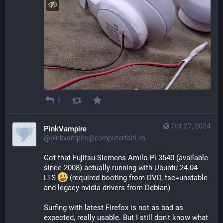
0
Oct 27, 2024
PinkVampire
@pinkvampire@computerfairi.es
Got that Fujitsu-Siemens Amilo Pi 3540 (available 
since 2008) actually running with Ubuntu 24.04 
LTS 
​ (required booting from DVD, tsc=unstable 
and legacy nvidia drivers from Debian)
Surfing with latest Firefox is not as bad as 
expected, really usable. But I still don't know what 