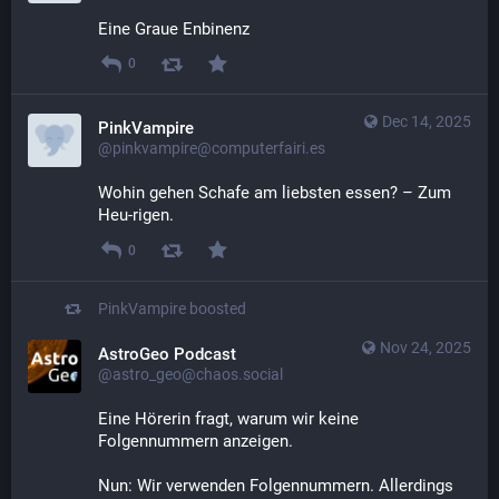
Eine Graue Enbinenz
0
Dec 14, 2025
PinkVampire
@pinkvampire@computerfairi.es
Wohin gehen Schafe am liebsten essen? – Zum 
Heu-rigen.
0
PinkVampire
boosted
Nov 24, 2025
AstroGeo Podcast
@astro_geo@chaos.social
Eine Hörerin fragt, warum wir keine 
Folgennummern anzeigen.
Nun: Wir verwenden Folgennummern. Allerdings 