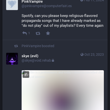
PinkVampire
@pinkvampire@computerfairi.es
Spotify, can you please keep religious-flavored 
propaganda songs that I have already marked as 
"do not play" out of my playlists? Every time again
1
PinkVampire
boosted
Oct 23, 2023
skye (evil)
@skye@void.rehab