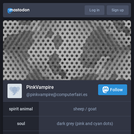
Log in
Sign up
PinkVampire
Follow
@pinkvampire@computerfairi.es
spirit animal
sheep / goat
soul
dark grey (pink and cyan dots)