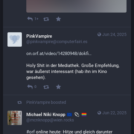
1+
Jun 24, 2025
PinkVampire
@pinkvampire@computerfairi.es
on.orf.at/video/14280948/dokfi
Holy Shit in der Mediathek. Große Empfehlung, 
war äußerst interessant (hab ihn im Kino 
gesehen).
0
PinkVampire
boosted
Jun 22, 2025
Michael Niki Knopp
@mcnknopp@wien.rocks
#
orf
 online heute: Hitze und gleich darunter 