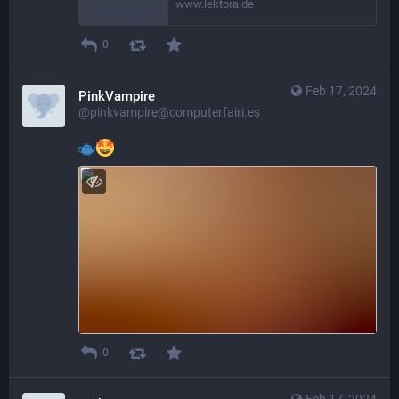
www.lektora.de
0
Feb 17, 2024
PinkVampire
@pinkvampire@computerfairi.es
0
Feb 17, 2024