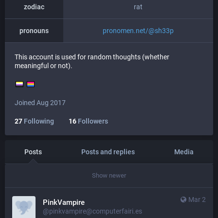
zodiac
rat
pronouns
pronomen.net/@sh33p
This account is used for random thoughts (whether
meaningful or not).
Joined Aug 2017
27
Following
16
Followers
Posts
Posts and replies
Media
Show newer
Mar 2
PinkVampire
@pinkvampire@computerfairi.es