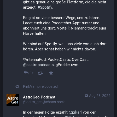
gibt es genau eine große Plattform, die die nicht 
anzeigt: 
#
Spotify
. 
Es gibt so viele bessere Wege, uns zu hören. 
Ladet euch eine Podcatcher-App* runter und 
abonniert uns dort. Vorteil: Niemand trackt euer 
Hörverhalten!
Wir sind auf Spotify, weil uns viele von euch dort 
hören. Aber sonst haben wir nichts davon.
*AntennaPod, PocketCasts, OverCast, 
@
castropodcasts
, gPodder uvm.
1+
PinkVampire
boosted
Aug 28, 2025
AstroGeo Podcast
@astro_geo@chaos.social
In der neuen Folge erzählt 
@
pikarl
 von der 