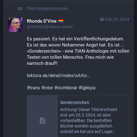
PinkVampire
boosted
Feb 26, 2024
Rhonda D'Vine
@rhonda@chaos.social
Es passiert. Es hat ein Veröffentlichungsdatum. 
Es ist das wovor Nehammer Angst hat. Es ist ... 
»Sonderzeichen« - eine TIAN-Anthologie mit tollen 
Texten von tollen Menschis. Freu mich wie 
narrisch drauf!!
lektora.de/detail/index/sArtic
#
trans
#
inter
#
nichtbinär
#
lgbtqia
Sonderzeichen
Achtung! Dieser Titel erscheint
erst am 20.3.2024, ist aber
vorbestellbar. Die bestellten
Bücher werden ausgeliefert,
sobald sie bei uns auf Lager…