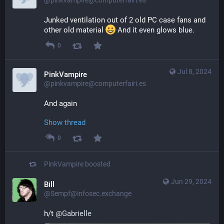
Junked ventilation out of 2 old PC case fans and 
other old material 
​ And it even glows blue.
0
Jul 8, 2024
PinkVampire
@pinkvampire@computerfairi.es
And again
Show thread
0
PinkVampire
boosted
Jun 29, 2024
Bill
@Sempf@infosec.exchange
h/t 
@
Gabrielle