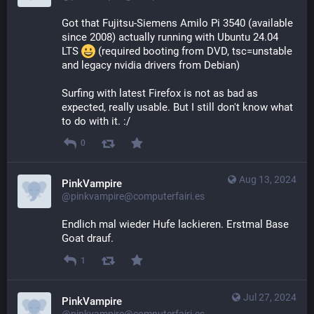
Got that Fujitsu-Siemens Amilo Pi 3540 (available 
since 2008) actually running with Ubuntu 24.04 
LTS 
​ (required booting from DVD, tsc=unstable 
and legacy nvidia drivers from Debian)
Surfing with latest Firefox is not as bad as 
expected, really usable. But I still don't know what 
to do with it. :/
0
Aug 13, 2024
PinkVampire
@pinkvampire@computerfairi.es
Endlich mal wieder Hufe lackieren. Erstmal Base 
Goat drauf.
1
Jul 27, 2024
PinkVampire
@pinkvampire@computerfairi.es