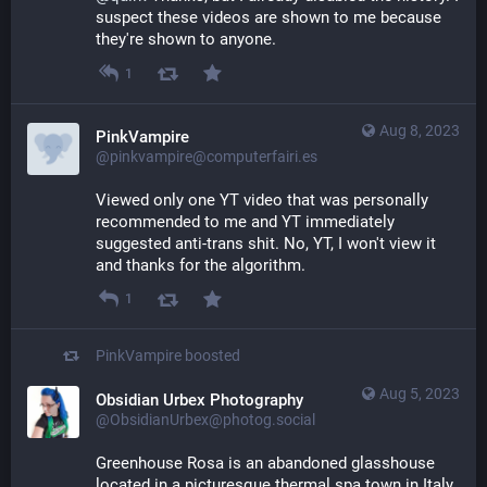
suspect these videos are shown to me because 
they're shown to anyone.
1
Aug 8, 2023
PinkVampire
@pinkvampire@computerfairi.es
Viewed only one YT video that was personally 
recommended to me and YT immediately 
suggested anti-trans shit. No, YT, I won't view it 
and thanks for the algorithm.
1
PinkVampire
boosted
Aug 5, 2023
Obsidian Urbex Photography
@ObsidianUrbex@photog.social
Greenhouse Rosa is an abandoned glasshouse 
located in a picturesque thermal spa town in Italy. 