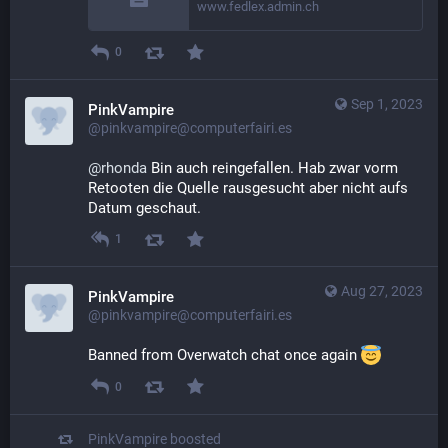
www.fedlex.admin.ch
0
Sep 1, 2023
PinkVampire
@pinkvampire@computerfairi.es
@
rhonda
 Bin auch reingefallen. Hab zwar vorm 
Retooten die Quelle rausgesucht aber nicht aufs 
Datum geschaut.
1
Aug 27, 2023
PinkVampire
@pinkvampire@computerfairi.es
Banned from Overwatch chat once again 
0
PinkVampire
boosted