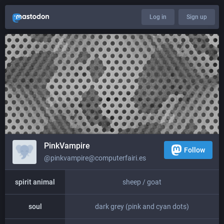
Log in
Sign up
PinkVampire
Follow
@pinkvampire@computerfairi.es
spirit animal
sheep / goat
soul
dark grey (pink and cyan dots)