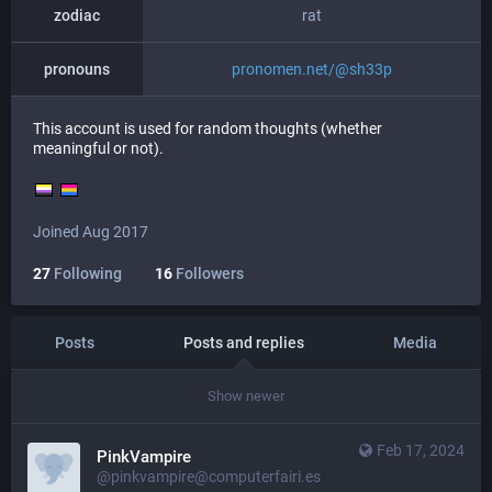
zodiac
rat
pronouns
pronomen.net/@sh33p
This account is used for random thoughts (whether
meaningful or not).
Joined Aug 2017
27
Following
16
Followers
Posts
Posts and replies
Media
Show newer
Feb 17, 2024
PinkVampire
@pinkvampire@computerfairi.es