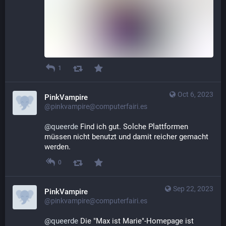
1
Oct 6, 2023
PinkVampire
@pinkvampire@computerfairi.es
@
queerde
 Find ich gut. Solche Plattformen 
müssen nicht benutzt und damit reicher gemacht 
werden.
0
Sep 22, 2023
PinkVampire
@pinkvampire@computerfairi.es
@
queerde
 Die "Max ist Marie"-Homepage ist 