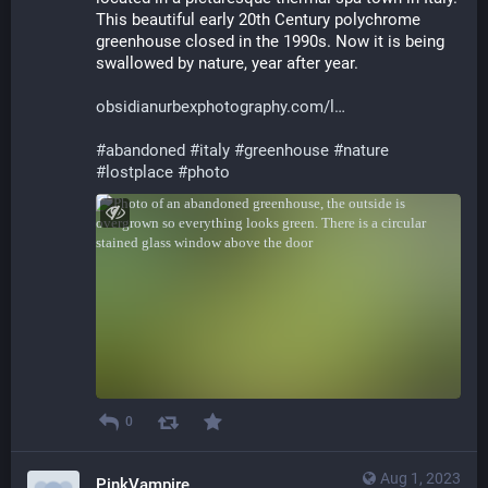
This beautiful early 20th Century polychrome 
greenhouse closed in the 1990s. Now it is being 
swallowed by nature, year after year.
obsidianurbexphotography.com/l
#
abandoned
#
italy
#
greenhouse
#
nature
#
lostplace
#
photo
0
Aug 1, 2023
PinkVampire