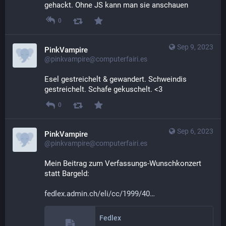
gehackt.​ Ohne JS kann man sie anschauen
0
Sep 9, 2023
PinkVampire
@pinkvampire@computerfairi.es
Esel gestreichelt & gewandert. Schweindis 
gestreichelt. Schafe gekuschelt. <3
0
Sep 6, 2023
PinkVampire
@pinkvampire@computerfairi.es
Mein Beitrag zum Verfassungs-Wunschkonzert 
statt Bargeld:
fedlex.admin.ch/eli/cc/1999/40
Fedlex