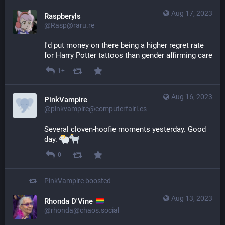
Aug 17, 2023
Raspberyls
@Rasp@raru.re
I'd put money on there being a higher regret rate 
for Harry Potter tattoos than gender affirming care
1+
Aug 16, 2023
PinkVampire
@pinkvampire@computerfairi.es
Several cloven-hoofie moments yesterday. Good 
day. 
0
PinkVampire
boosted
Aug 13, 2023
Rhonda D'Vine
@rhonda@chaos.social