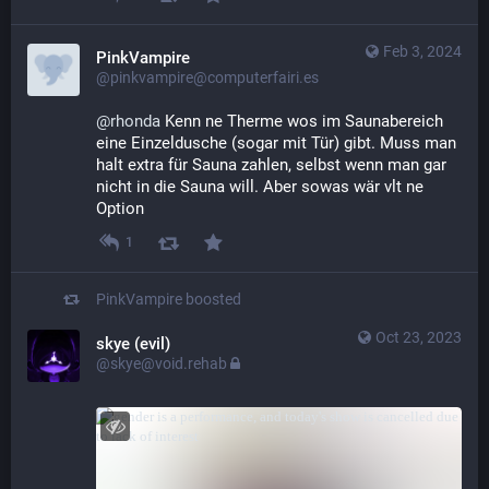
Feb 3, 2024
PinkVampire
@pinkvampire@computerfairi.es
@
rhonda
 Kenn ne Therme wos im Saunabereich 
eine Einzeldusche (sogar mit Tür) gibt. Muss man 
halt extra für Sauna zahlen, selbst wenn man gar 
nicht in die Sauna will. Aber sowas wär vlt ne 
Option
1
PinkVampire
boosted
Oct 23, 2023
skye (evil)
@skye@void.rehab