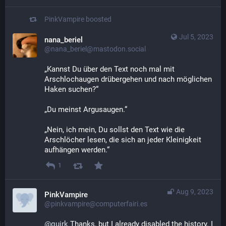
PinkVampire
boosted
Jul 5, 2023
nana_beriel
@nana_beriel@mastodon.social
„Kannst Du über den Text noch mal mit 
Arschlochaugen drübergehen und nach möglichen 
Haken suchen?“
„Du meinst Argusaugen.“
„Nein, ich mein, Du sollst den Text wie die 
Arschlöcher lesen, die sich an jeder Kleinigkeit 
aufhängen werden.“
1
Aug 9, 2023
PinkVampire
@pinkvampire@computerfairi.es
@
quirk
 Thanks, but I already disabled the history. I 